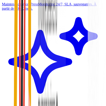
Maintenance WordPress
Monitoring 24/7, SLA, sauvegardes. À
partir de 590 €/mois.