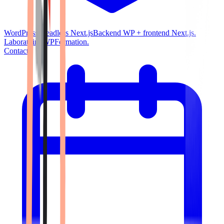
WordPress Headless Next.js
Backend WP + frontend Next.js.
Laboratoire WPFormation.
Contact