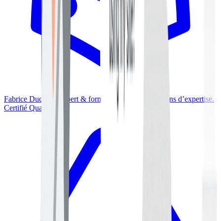
Fabrice Ducarme
Expert & formateur WordPress,
14
ans d’expertise.
Certifié Qualiopi.