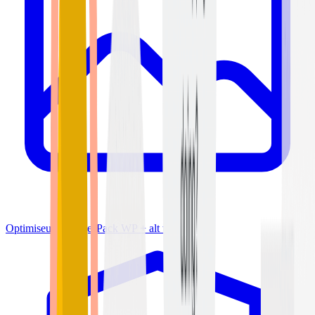
Optimiseur d'images
Pack WP + alt text IA